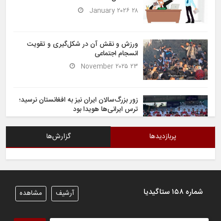
۲۸ January ۲۰۲۶
ورزش و نقش آن در شکل‌گیری و تقویت
انسجام اجتماعی
۲۳ November ۲۰۲۵
زور بزرگ‌سالان ایران نیز به افغانستان نرسید؛
ترس ایرانی‌ها هویدا بود
۶ November ۲۰۲۵
پربازدیدها
گزارش‌ها
شیران خراسان تساوی ارزشمندی را در برابر
ایران کسب کردند
۶ November ۲۰۲۵
شماره ۱۵۸ ستاگیدیا
آرشیف
مشاهده
تیم ملی فوتسال افغانستان گام اول را با
پیروزی قاطع در برابر تاجیکستان محکم