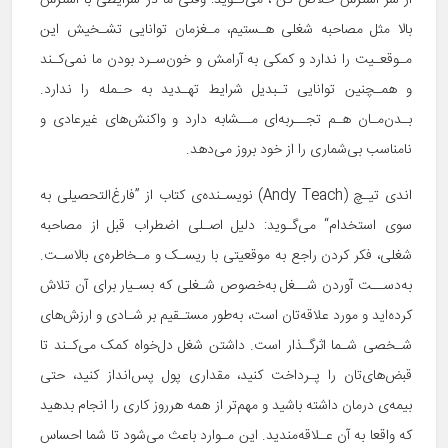
از شر استرس خلاص کن“، می‌گـوید: وقتی ما در شرایطی با استرس
بالا مثل مصاحبه شغلی هـستیم، مـغزمان توانایی تشـخیش این
مـوقعـیت را ندارد و کمکی به آرامش و خون‌سـرد بودن ما نمی‌کـند
و همـچنین توانایی تـبدیل شرایط تهـدید به حـمله را ندارد.
بـدن‌مـان هـم تجــربه‌ای مــشابه دارد و واکنش‌های غیرعادی و
نامناسب بی‌شماری را از خود بروز می‌دهد.
اندی تیـچ (Andy Teach) نویسـنده‌ی کتاب از ”فارغ‌التحصیلی به
سوی استخدام“ می‌گـوید: دلیل اصـلی اضطراب قبل از مصاحبه
شغلی، فکر کردن راجع به موقعیتی با ریسـک و مـخاطره‌ی بالاسـت.
به‌دســت آوردن شــغل به‌خصوص شـغلی که بسـیار برای آن تلاش
کرده‌اید و مورد علاقه‌تان است، به‌طور مستـقیم بر شـادی و ارزش‌های
شـخصی شـما اثرگـذار است. داشتن شغل دل‌خواه کمک می‌کـند تا
قبض‌های‌تان را پـرداخت کنید، مقداری پول پس‌انداز کنید، حتی
بیمه‌ی درمان داشته باشید و مهم‌تر از همه هرروز کاری را انجام بدهید
که واقعا به آن عـلاقه‌مندید. این مـوارد باعث می‌شود تا شما احساس