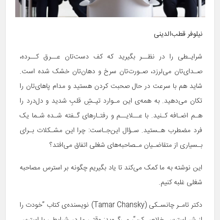
نیلوفر قطب‌الدینی
شرایـطی را در نظــر بگیرید که کف دست‌تان عــرق کــرده،
صـدای‌تان می‌لرزد، صـورت‌تان سرخ و دهان‌تان خشک شده است.
شاید هم با سرعت در حال صحبت کردن هستید و مدام پاهای‌تان را
تکان می‌دهید. به همه‌ی این مـوارد تپـشِ قلبِ شدید و دل‌درد را
هـم اضـافه کـنید. با عــلایــم و رفتـارهای گـفته شـده شـما یک
فرد مضطرب هـستید. سـؤال این‌جـاست: چرا این مشـکلات بـرای
بـسیاری از متقاضـیان مـصاحبه‌های‌ شغلی اتفاق می‌افتد؟
این نوشته به ما کمک می‌کند تا یاد بگیریم چگونه بر استرس مصاحبه
شغلی غلبه کنیم.
دکتر تامـر چانسـکی (Tamar Chansky) نویسنده‌ی کتاب ”خودت را