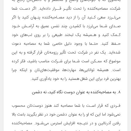
به‌نحوی که با جواب‌های واضح و مختصر و با دانش‌تان راجع به
شرکت، مصاحبه‌کننده را تحت تأثیـر قــرار داده‌اید. اگر دسـت شما
می‌لـرزد سعی کـنید آن را از دید مصـاحبه‌کننده پنـهان کنید یا اگر
صـدای شـما می‌لرزد با کشیدن چند نفس عمیق به آرامـش خـود
کـمک کنید و هـمیشه یک لبخند طبیعی را بر روی لب‌های خود
حـفظ کنید. حتـما با وجود دلیل خاصی شما به مصاحبه دعوت
شده‌اید. یک نفر در شرکت تحت تأثیر رزومه‌تان قرار گرفته و به این
موضوع که ممـکن است شـما برای شـرکت مناسب باشید، فکر کرده
است. همیشه توانایی‌ها، مهارت‌ها، موفقیت‌های‌تان و اینکه چرا
بهترین فرد برای این شغل هستید را به خود یادآوری کنید.
۸. به مصاحبه‌کننده به عنوان دوست نگاه کنید،
نه دشمن
فـردی که قرار اسـت با شما مصاحبه کند هنوز دوست‌تان محسوب
نمی‌شود اما این که او را به عنوان دشمن خود در نظر بگیرید باعث بالا
رفتن آدرنالین و در نتیـجه افزایش استرس می‌شـود. مصاحبه‌کننده