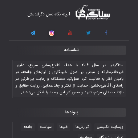
کار دشوار تیم ملی فوتسال افغانستان در
آیینه نگاه نسل دگراندیش
گروه مرگ بازی‌های همبستگی کشورهای
اسلامی
۳ November ۲۰۲۵
قهرمانی شیران خراسان با طعم شیرین تحقیر
شناسنامه
تاریخی ایران
۳۰ October ۲۰۲۵
ستاگیدیا در سال ۲۰۱۶ با هدف اطلاع‌رسانی سریع، دقیق،
غیرجانب‌دارانه و مبتنی بر اصول خبرنگاری و نیازهای جامعه، در
بامیان آغاز به فعالیت کرد. عمل‌کرد مستقلانه و رعایت بی‌طرفی در
جوانان فوتسالیست کشور با گلباران تایلند به
راستای آگاهی‌بخشی، حمایت از تکثر و چندصدایی، روایت حقایق و
فینال رفتند
بازتاب صدای مردم، تعهد و محور کار این رسانه را شکل می‌دهند.
۲۸ October ۲۰۲۵
پیوندها
با شکست چین، فوتسال‌بازان جوان
افغانستان به نیمه نهایی رسیدند
وبسایت انگلیسی
گزارش‌ها
خبرها
سیاست
جامعه
۲۶ October ۲۰۲۵
تحلیل و دیدگاه
مصاحبه