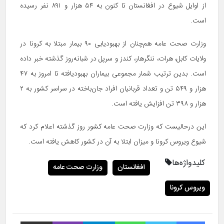
از اوایل شیوع در افغانستان تا کنون به ۵۴ هزار و ۸۹۱ نفر رسیده
است.
وزارت صحت عامه هم‌چنان از بهبودیابی ۹۰ بیمار مبتلا به کرونا در
ولایات کابل، هرات، ننگرهار، کندز و سرپل در شبانه‌روز گذشته خبر داده
است. بدین ترتیب شمار مجموعی بیماران بهبودیافته تا امروز به ۴۷
هزار و ۵۴۹ تن و تعداد قربانیان افراد جان‌باخته در سراسر کشور به ۲
هزار و ۳۹۸ تن افزایش یافته است.
این درحالیست که وزارت صحت عامه کشور روز گذشته اعلام کرد که
شیوع ویروس کرونا و میزان ابتلا به آن در کشور کاهش یافته است.
کلیدواژه‌ها
افغانستان
وزارت صحت عامه
ویروس کرونا
فیس بوک
توییتر
واتس آپ
تلگرام
وایبر
اشتراک با ایمیل