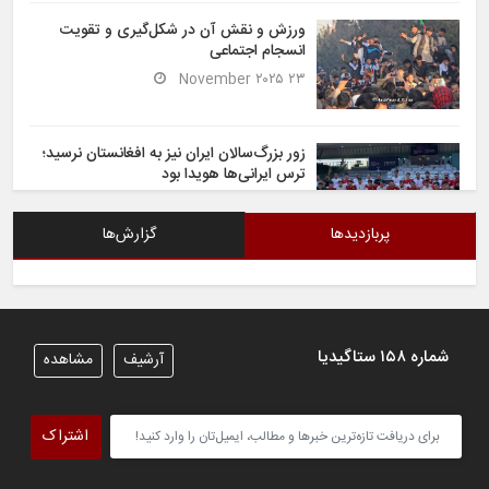
ورزش و نقش آن در شکل‌گیری و تقویت
انسجام اجتماعی
۲۳ November ۲۰۲۵
زور بزرگ‌سالان ایران نیز به افغانستان نرسید؛
ترس ایرانی‌ها هویدا بود
۶ November ۲۰۲۵
پربازدیدها
گزارش‌ها
شیران خراسان تساوی ارزشمندی را در برابر
ایران کسب کردند
۶ November ۲۰۲۵
شماره ۱۵۸ ستاگیدیا
آرشیف
مشاهده
تیم ملی فوتسال افغانستان گام اول را با
پیروزی قاطع در برابر تاجیکستان محکم
اشتراک
برداشت
۴ November ۲۰۲۵