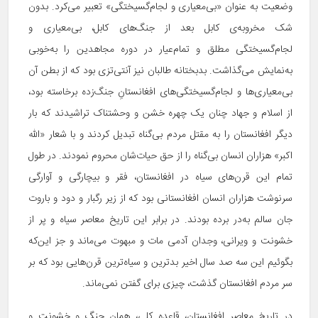
وضعیت به عنوان «بی‌معیاری و لجام‌گسیختگی» تعبیر می‌کرد. بدون
شک مخروبه‌ی کابل بعد از جنگ‌های کابل، بی‌معیاری و
لجام‌گسیختگی مطلق و تمام‌عیار در دوره مجاهدین را به‌خوبی
به‌نمایش می‌گذاشت. بدبختانه طالبان نیز آنتی‌تزی بود که از بطن آن
بی‌معیاری‌ها و لجام‌گسیختگی‌های افغانستانِ جنگ‌زده برخاسته بود،
از اسلام و جهاد چنان یک چهره خشن و وحشتناک تراشیدند که بار
دیگر افغانستان را به مقتل مردم بی‌گناه تبدیل کردند و با شعار «الله
اکبر» هزاران انسان بی‌گناه را از حق حیات‌شان محروم نمودند. در طول
تمام این قرن‌های سیاه در افغانستان، فقر و بیچارگی و آوارگی
سرنوشت هزاران انسان افغانستانی بود که از زیر رگبار و دود و باروت
جان سالم به‌در برده بودند. در برابر این تاریخ معاصر سیاه و پر از
خشونت و ویرانی، وجدان آدمی مات و مبهوت می‌ماند و جز این‌که
بگوئيم این سه صد سال اخیر بدترین و سیاه‌ترین قرن‌هایی بود که بر
سر مردم افغانستان گذشت، چیزی برای گفتن نمی‌ماند.
در تاریخ معاصر افغانستان، قاعده کلی، همان جنگ و خشونت و