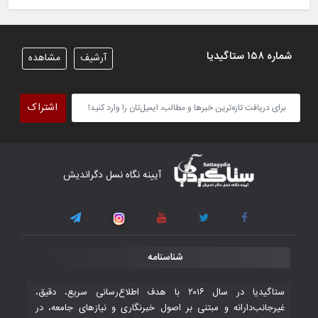
شیران خراسان تساوی ارزشمندی را در برابر
ایران کسب کردند
۶ November ۲۰۲۵
شماره ۱۵۸ ستاگیدیا
آرشیف
مشاهده
تیم ملی فوتسال افغانستان گام اول را با
پیروزی قاطع در برابر تاجیکستان محکم
اشتراک
برداشت
۴ November ۲۰۲۵
کار دشوار تیم ملی فوتسال افغانستان در
آیینه نگاه نسل دگراندیش
گروه مرگ بازی‌های همبستگی کشورهای
اسلامی
۳ November ۲۰۲۵
قهرمانی شیران خراسان با طعم شیرین تحقیر
شناسنامه
تاریخی ایران
۳۰ October ۲۰۲۵
ستاگیدیا در سال ۲۰۱۶ با هدف اطلاع‌رسانی سریع، دقیق،
غیرجانب‌دارانه و مبتنی بر اصول خبرنگاری و نیازهای جامعه، در