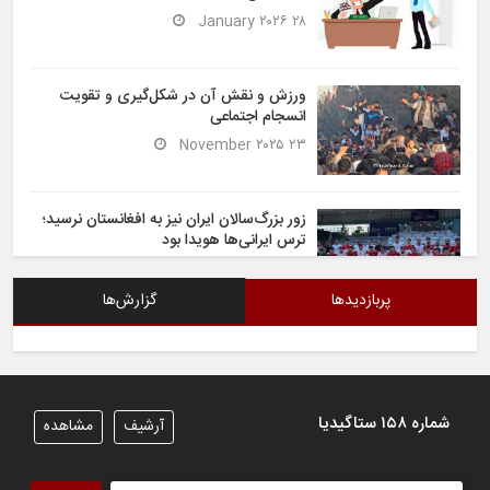
۲۸ January ۲۰۲۶
ورزش و نقش آن در شکل‌گیری و تقویت
انسجام اجتماعی
۲۳ November ۲۰۲۵
زور بزرگ‌سالان ایران نیز به افغانستان نرسید؛
ترس ایرانی‌ها هویدا بود
۶ November ۲۰۲۵
پربازدیدها
گزارش‌ها
شیران خراسان تساوی ارزشمندی را در برابر
ایران کسب کردند
۶ November ۲۰۲۵
شماره ۱۵۸ ستاگیدیا
آرشیف
مشاهده
تیم ملی فوتسال افغانستان گام اول را با
پیروزی قاطع در برابر تاجیکستان محکم