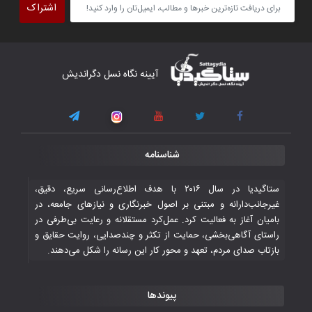
اشتراک
برداشت
۴ November ۲۰۲۵
کار دشوار تیم ملی فوتسال افغانستان در
آیینه نگاه نسل دگراندیش
گروه مرگ بازی‌های همبستگی کشورهای
اسلامی
۳ November ۲۰۲۵
قهرمانی شیران خراسان با طعم شیرین تحقیر
شناسنامه
تاریخی ایران
۳۰ October ۲۰۲۵
ستاگیدیا در سال ۲۰۱۶ با هدف اطلاع‌رسانی سریع، دقیق،
غیرجانب‌دارانه و مبتنی بر اصول خبرنگاری و نیازهای جامعه، در
بامیان آغاز به فعالیت کرد. عمل‌کرد مستقلانه و رعایت بی‌طرفی در
جوانان فوتسالیست کشور با گلباران تایلند به
راستای آگاهی‌بخشی، حمایت از تکثر و چندصدایی، روایت حقایق و
فینال رفتند
بازتاب صدای مردم، تعهد و محور کار این رسانه را شکل می‌دهند.
۲۸ October ۲۰۲۵
پیوندها
با شکست چین، فوتسال‌بازان جوان