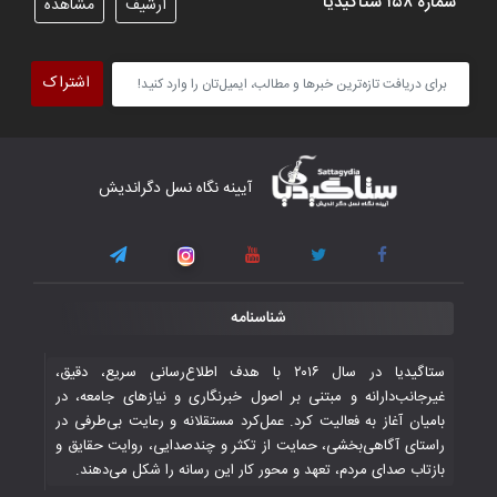
شماره ۱۵۸ ستاگیدیا
آرشیف
مشاهده
تیم ملی فوتسال افغانستان گام اول را با
پیروزی قاطع در برابر تاجیکستان محکم
اشتراک
برداشت
۴ November ۲۰۲۵
کار دشوار تیم ملی فوتسال افغانستان در
آیینه نگاه نسل دگراندیش
گروه مرگ بازی‌های همبستگی کشورهای
اسلامی
۳ November ۲۰۲۵
قهرمانی شیران خراسان با طعم شیرین تحقیر
شناسنامه
تاریخی ایران
۳۰ October ۲۰۲۵
ستاگیدیا در سال ۲۰۱۶ با هدف اطلاع‌رسانی سریع، دقیق،
غیرجانب‌دارانه و مبتنی بر اصول خبرنگاری و نیازهای جامعه، در
بامیان آغاز به فعالیت کرد. عمل‌کرد مستقلانه و رعایت بی‌طرفی در
جوانان فوتسالیست کشور با گلباران تایلند به
راستای آگاهی‌بخشی، حمایت از تکثر و چندصدایی، روایت حقایق و
فینال رفتند
بازتاب صدای مردم، تعهد و محور کار این رسانه را شکل می‌دهند.
۲۸ October ۲۰۲۵