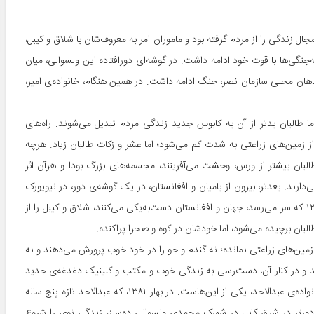
طالبان مجال زندگی را از مردم گرفته بود و ماموران امر به ‌معروف‌شان با شلاق و کیبل،
‌جنگی‌ها با قوت خود ادامه داشت. در گوشه‌‌ای دورافتاده این ولسوالی، میان
ندهان محلی سازمان نصر، جنگ ادامه داشت. در همین هنگام، خانواده‌ی امیر،
اما طالبان بدتر از آن به کابوس جدید زندگی مردم تبدیل می‌شوند. راه‌های
 زمین‌های زراعتی به شدت کم می‌شود؛ اما عشر و زکات طالبان زیاد. هرچه
البان بیشتر از ورس، وحشت می‌آفرینند، مجسمه‌های بزرگ بودا و هرآن اثر
می‌دارند. بعدتر، بیرون از بامیان و افغانستان، در یک گوشه‌ی دور، در نیویورک
امریکا، برج‌های دوگانه‌ی آسمان خراش با خاک یک‌سان می‌شوند. خزان ۱۳۸۰ که سر می‌رسد، جهان و افغانستان دست‌به‌یکی می‌کنند، شلاق و کیبل را از
بان برچیده می‌شود، اما خودشان در کوه و صحرا پراکنده.
ین‌های زراعتی نمانده؛ نه گندم و جو را در خود خوب پرورش می‌دهند و نه
تند و در کنار آن، دست‌رسی به زندگی خوب و مکتب و کلینیک دغدغه‌ی جدید
مردم می‌شود. دل از دل‌خانه می‌کَنند و بسیاری‌ها از ورس کوچ می‌کنند. خانواده‌ی عبدالاحد، یکی از این‌هاست. در بهار ۱۳۸۱، که عبدالاحد تازه پنج ساله
دورتر در شرق کابل در شهرک محمدی ولسوالی ده‌سبز، زندگی نوی را شروع