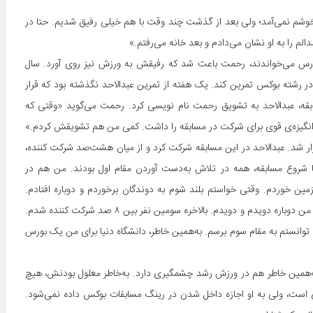
چ خوشم نمی‌آمد؛ ولی بعد از گذشت چند وقت با هم خیلی رفیق شدیم. حتا در
لم را به او نشان می‌دادم و بعد خانه می‌رفتم.»
و درس می‌خواندند، رحمت باعث شد که رفیقش به ورزش نیز روی آورد. سال
رفته و در رشته بوکس تمرین کند. یک هفته‌ از تمرین عبدالاحد نگذشته بود که قرار
بقه، عبدالاحد به تشویق رحمت نام نویسی کرد. رحمت می‌گوید «وقتی که
ان انگیزه‌ی قوی برای شرکت در مسابقه را داشت. کمی من هم تشویقش کردم.»
لیس وزارت داخله برگزار شد. عبدالاحد در این مسابقه شرکت کرد و از میان هشت‌صد شرکت کننده،
با شروع مسابقه، همه در تلاش به‌دست آوردن مقام اول بودند. من هم در
مین خوردم. وقتی خواستم بلند شوم به دوندگان برخوردم و دوباره افتادم.
این‌بار تا بلند شدم و عصاهایم را گرفتم بسیاری‌ها از من پیشی گرفتند. ولی من دوباره دویدم و دویدم. بالاخره سومین نفر بین ۸ صد شرکت کننده شدم.
توانستم به مقام سوم برسم. به‌همین خاطر، دانشگاه دنیا برای من یک بورس
. به‌همین خاطر هم در ورزش رشد چشمگیری دارد. به‌خاطر معلول بودنش، هیچ
ی است، ولی به او اجازه داخل شدن در رینگ مسابقات بوکس داده نمی‌شود.