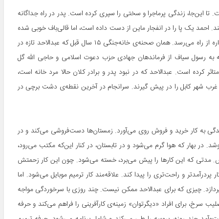
یانی حالا پسر ۱۵ ساله‌ی کابلی شده است. تا این‌جا، زندگی پرماجرا و سختی را سپری کرده است. پدر در راه جداگانه
. احمد یک پا را در انفجار ماین از دست داده است، اما قالی‌باف خوبی شده
است و مکتب را هم تا صنف نهم خوانده است. در همین زمان، آوارگی دوباره از راه می‌رسد. همان صحنه‌ی خانه‌جنگی ۱۵ سال قبل که عبدالاحد تازه در
بسته به رسول سیاف از فرماندهان جهادی حزب دعوت اسلامی و حاجی الله گل
ر کرده است. عبدالاحد که در نبود پدر و برادر کلان حالا مرد خانه است،
اه غرب شهر کابل را در پیش گیرند. سرانجام در آخرین نقطه‌ی دشت برچی در
دگی به کار خرید و فروش روی می‌آورد. زمستان‌ها دست‌فروشی می‌کند و در
د. در بهار که هوا گرم می‌شود و در تابستان، در کنار این‌که مکتب می‌رود،
 مدتی که این کارها را پیش می‌برد، خسته می‌شود. چون این کار زحمتش
ر پردرآمدتر و راحت‌تری را پیدا کند. علاقه‌مند کار ترمیم موبایل می‌شود. اما
بپردازد. چیزی که برای عبدالاحد ممکن نیست. چند روزی با سرخوردگی مواجه
ب سرخ، برای افراد «دیگرتوان» زمینه‌ی کارآفرینی را فراهم می‌کند و حرفه