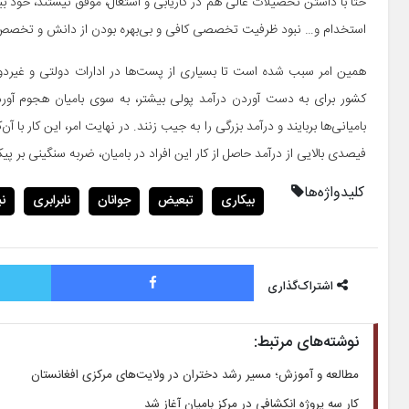
حتا با داشتن تحصیلات عالی هم در کاریابی و اشتغال، موفق نیستند، خود بیا
استخدام و… نبود ظرفیت تخصصی کافی و بی‌بهره بودن از دانش و تخصص و 
همین امر سبب شده است تا بسیاری از پست‌ها در ادارات دولتی و غیردولتی
کشور برای به دست آوردن درآمد پولی بیشتر، به سوی بامیان هجوم آورده
بامیانی‌ها بربایند و درآمد بزرگی را به‌ جیب زنند. در نهایت امر، این کار
فیصدی بالایی از درآمد حاصل از کار این افراد در بامیان، ضربه سنگینی بر پی
کلیدواژه‌ها
بیکاری
تبعیض
جوانان
نابرابری
ن
فیس بوک
اشتراک‌گذاری
نوشته‌های مرتبط:
مطالعه و آموزش؛ مسیر رشد دختران در ولایت‌های مرکزی افغانستان
کار سه پروژه انکشافی در مرکز بامیان آغاز شد