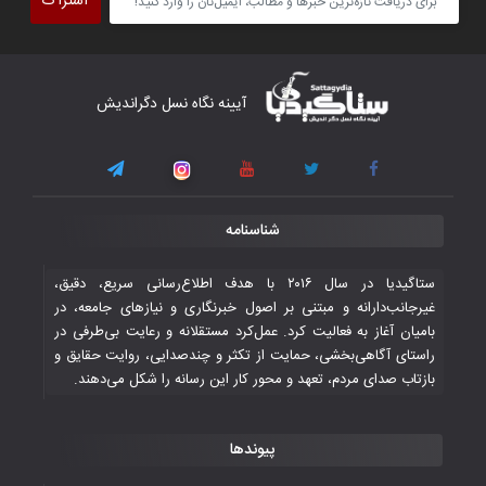
اشتراک
برداشت
۴ November ۲۰۲۵
کار دشوار تیم ملی فوتسال افغانستان در
آیینه نگاه نسل دگراندیش
گروه مرگ بازی‌های همبستگی کشورهای
اسلامی
۳ November ۲۰۲۵
قهرمانی شیران خراسان با طعم شیرین تحقیر
شناسنامه
تاریخی ایران
۳۰ October ۲۰۲۵
ستاگیدیا در سال ۲۰۱۶ با هدف اطلاع‌رسانی سریع، دقیق،
غیرجانب‌دارانه و مبتنی بر اصول خبرنگاری و نیازهای جامعه، در
بامیان آغاز به فعالیت کرد. عمل‌کرد مستقلانه و رعایت بی‌طرفی در
جوانان فوتسالیست کشور با گلباران تایلند به
راستای آگاهی‌بخشی، حمایت از تکثر و چندصدایی، روایت حقایق و
فینال رفتند
بازتاب صدای مردم، تعهد و محور کار این رسانه را شکل می‌دهند.
۲۸ October ۲۰۲۵
پیوندها
با شکست چین، فوتسال‌بازان جوان
افغانستان به نیمه نهایی رسیدند