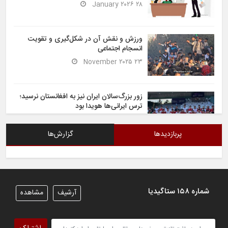
۲۸ January ۲۰۲۶
ورزش و نقش آن در شکل‌گیری و تقویت
انسجام اجتماعی
۲۳ November ۲۰۲۵
زور بزرگ‌سالان ایران نیز به افغانستان نرسید؛
ترس ایرانی‌ها هویدا بود
۶ November ۲۰۲۵
پربازدیدها
گزارش‌ها
شیران خراسان تساوی ارزشمندی را در برابر
ایران کسب کردند
۶ November ۲۰۲۵
شماره ۱۵۸ ستاگیدیا
آرشیف
مشاهده
تیم ملی فوتسال افغانستان گام اول را با
پیروزی قاطع در برابر تاجیکستان محکم