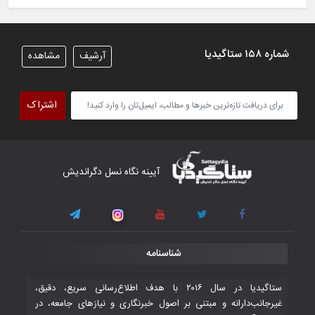
شیران خراسان تساوی ارزشمندی را در برابر
ایران کسب کردند
۶ November ۲۰۲۵
شماره ۱۵۸ ستاگیدیا
آرشیف
مشاهده
تیم ملی فوتسال افغانستان گام اول را با
پیروزی قاطع در برابر تاجیکستان محکم
اشتراک
برداشت
۴ November ۲۰۲۵
کار دشوار تیم ملی فوتسال افغانستان در
آیینه نگاه نسل دگراندیش
گروه مرگ بازی‌های همبستگی کشورهای
اسلامی
۳ November ۲۰۲۵
قهرمانی شیران خراسان با طعم شیرین تحقیر
شناسنامه
تاریخی ایران
۳۰ October ۲۰۲۵
ستاگیدیا در سال ۲۰۱۶ با هدف اطلاع‌رسانی سریع، دقیق،
غیرجانب‌دارانه و مبتنی بر اصول خبرنگاری و نیازهای جامعه، در