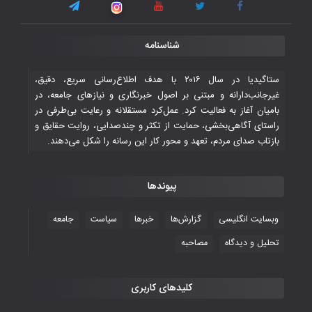
۳ November ۲۰۲۵
قهرمانی شیران خراسان با طعم شیرین تحقیر
شناسنامه
تاریخی ایران
۳۰ October ۲۰۲۵
ستاگیدیا در سال ۲۰۱۶ با هدف اطلاع‌رسانی سریع، دقیق،
غیرجانب‌دارانه و مبتنی بر اصول خبرنگاری و نیازهای جامعه، در
بامیان آغاز به فعالیت کرد. عمل‌کرد مستقلانه و رعایت بی‌طرفی در
جوانان فوتسالیست کشور با گلباران تایلند به
راستای آگاهی‌بخشی، حمایت از تکثر و چندصدایی، روایت حقایق و
فینال رفتند
بازتاب صدای مردم، تعهد و محور کار این رسانه را شکل می‌دهند.
۲۸ October ۲۰۲۵
پیوندها
با شکست چین، فوتسال‌بازان جوان
افغانستان به نیمه نهایی رسیدند
وبسایت انگلیسی
گزارش‌ها
خبرها
سیاست
جامعه
۲۶ October ۲۰۲۵
تحلیل و دیدگاه
مصاحبه
کلیدهای کاربری