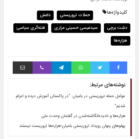
کلیدواژه‌ها
حملات تروریستی
داعش
دشت برچی
سیدعیسی حسینی مزاری
فتنه‌گری سیاسی
هزاره‌ها
فیس بوک
توییتر
واتس آپ
تلگرام
وایبر
اشتراک با ایمیل
نوشته‌های مرتبط:
عوامل حمله تروریستی در بامیان: “در پاکستان آموزش دیده و اعزام
شدیم”
هزاره‌ها و نادیده‌انگاشته‌شدن در گفتمان وحدت ملی
پهلوهای پنهان رویداد تروریستی بامیان؛هزاره‌ها تروریست نیستند