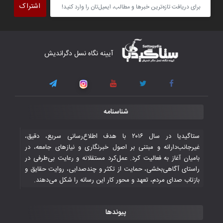
اشتراک
برداشت
۴ November ۲۰۲۵
کار دشوار تیم ملی فوتسال افغانستان در
آیینه نگاه نسل دگراندیش
گروه مرگ بازی‌های همبستگی کشورهای
اسلامی
۳ November ۲۰۲۵
قهرمانی شیران خراسان با طعم شیرین تحقیر
شناسنامه
تاریخی ایران
۳۰ October ۲۰۲۵
ستاگیدیا در سال ۲۰۱۶ با هدف اطلاع‌رسانی سریع، دقیق،
غیرجانب‌دارانه و مبتنی بر اصول خبرنگاری و نیازهای جامعه، در
بامیان آغاز به فعالیت کرد. عمل‌کرد مستقلانه و رعایت بی‌طرفی در
جوانان فوتسالیست کشور با گلباران تایلند به
راستای آگاهی‌بخشی، حمایت از تکثر و چندصدایی، روایت حقایق و
فینال رفتند
بازتاب صدای مردم، تعهد و محور کار این رسانه را شکل می‌دهند.
۲۸ October ۲۰۲۵
پیوندها
با شکست چین، فوتسال‌بازان جوان