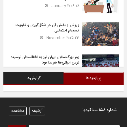
۲۸ January ۲۰۲۶
ورزش و نقش آن در شکل‌گیری و تقویت
انسجام اجتماعی
۲۳ November ۲۰۲۵
زور بزرگ‌سالان ایران نیز به افغانستان نرسید؛
ترس ایرانی‌ها هویدا بود
۶ November ۲۰۲۵
پربازدیدها
گزارش‌ها
شیران خراسان تساوی ارزشمندی را در برابر
ایران کسب کردند
۶ November ۲۰۲۵
شماره ۱۵۸ ستاگیدیا
آرشیف
مشاهده
تیم ملی فوتسال افغانستان گام اول را با
پیروزی قاطع در برابر تاجیکستان محکم